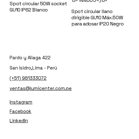
Spot circular 50W socket
GU10 IP62 Blanco
144950
Spot circular llano
dirigible GU10 Máx.50W
para adosar IP20 Negro
144605
Pardo y Aliaga 422
San Isidro,Lima - Perú
(+51) 981333072
ventas@lumicenter.com.pe
Instagram
Facebook
LinkedIn