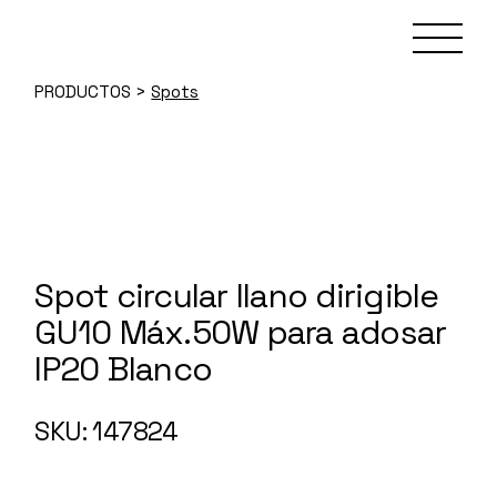
Skip
to
the
content
PRODUCTOS
>
Spots
Spot circular llano dirigible
GU10 Máx.50W para adosar
IP20 Blanco
147824
SKU: 147824