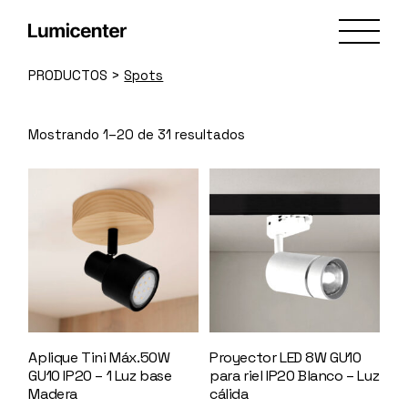
Skip
to
the
content
PRODUCTOS
>
Spots
Mostrando 1–20 de 31 resultados
Aplique Tini Máx.50W
Proyector LED 8W GU10
GU10 IP20 – 1 Luz base
para riel IP20 Blanco – Luz
Madera
147367
cálida
147494