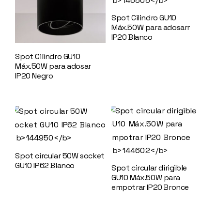
Spot Cilindro GU10
Máx.50W para adosarr
IP20 Blanco
146505
Spot Cilindro GU10
Máx.50W para adosar
IP20 Negro
146506
Spot circular 50W socket
GU10 IP62 Blanco
144950
Spot circular dirigible
GU10 Máx.50W para
empotrar IP20 Bronce
144602