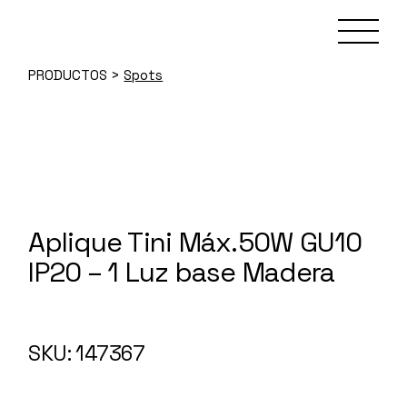
Skip
to
the
content
PRODUCTOS
>
Spots
Aplique Tini Máx.50W GU10
IP20 – 1 Luz base Madera
147367
SKU: 147367