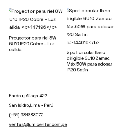
Proyector para riel 8W
GU10 IP20 Cobre – Luz
cálida
147496
Spot circular llano
dirigible GU10 Zamac
Máx.50W para adosar
IP20 Satin
144616
Pardo y Aliaga 422
San Isidro,Lima - Perú
(+51) 981333072
ventas@lumicenter.com.pe