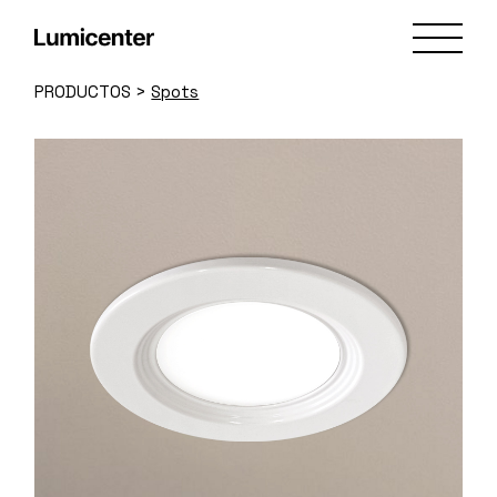
Skip
to
the
content
PRODUCTOS
>
Spots