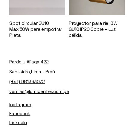
Spot circular GU10
Proyector para riel 8W
Máx.50W para empotrar
GU10 IP20 Cobre – Luz
Plata
144618
cálida
147496
Pardo y Aliaga 422
San Isidro,Lima - Perú
(+51) 981333072
ventas@lumicenter.com.pe
Instagram
Facebook
LinkedIn