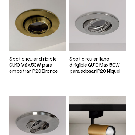
Spot circular dirigible
Spot circular llano
GU10 Máx.50W para
dirigible GU10 Máx.50W
empotrar IP20 Bronce
para adosar IP20 Niquel
144602
144606