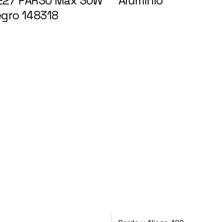
l E27 PAR30 Max 30W
Aluminio
148059
egro 148318