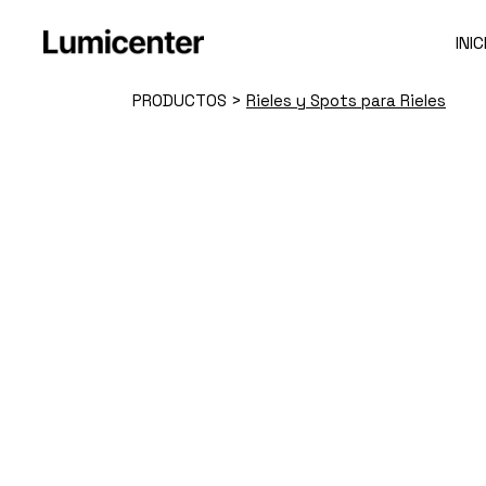
Skip
to
the
INIC
content
PRODUCTOS
>
Rieles y Spots para Rieles