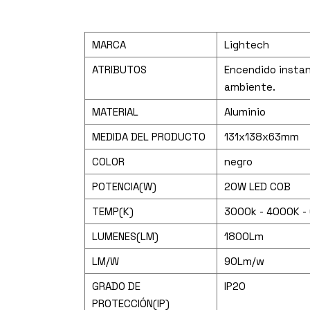
MARCA
Lightech
ATRIBUTOS
Encendido instan
ambiente.
MATERIAL
Aluminio
MEDIDA DEL PRODUCTO
131x138x63mm
COLOR
negro
POTENCIA(W)
20W LED COB
TEMP(K)
3000k - 4000K -
LUMENES(LM)
1800Lm
LM/W
90Lm/w
GRADO DE
IP20
PROTECCIÓN(IP)