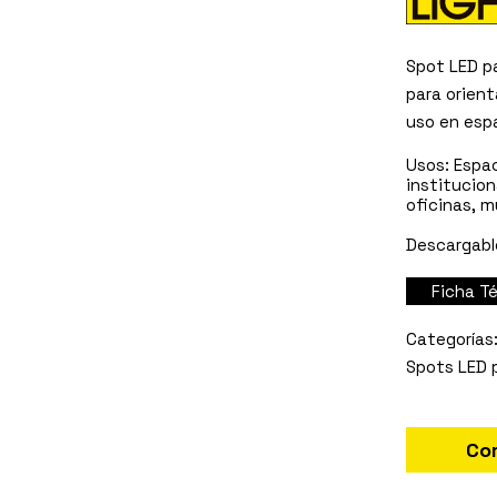
Spot LED pa
para orient
uso en espa
Usos:
Espac
institucion
oficinas, m
Descargabl
Ficha 
Spots LED p
Co