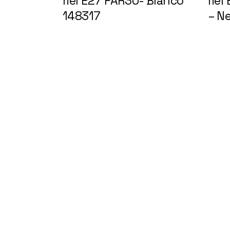
riel E27 PAR30- Blanco
rie
148317
– N