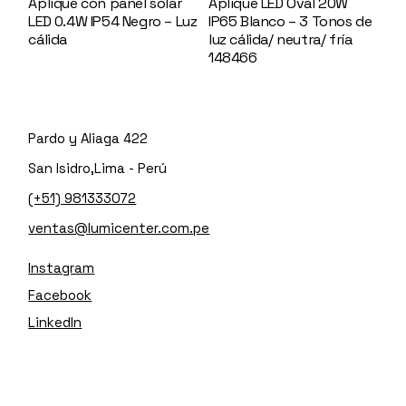
Aplique con panel solar
Aplique LED Oval 20W
LED 0.4W IP54 Negro – Luz
IP65 Blanco – 3 Tonos de
cálida
147418
luz cálida/ neutra/ fría
148466
Pardo y Aliaga 422
San Isidro,Lima - Perú
(+51) 981333072
ventas@lumicenter.com.pe
Instagram
Facebook
LinkedIn