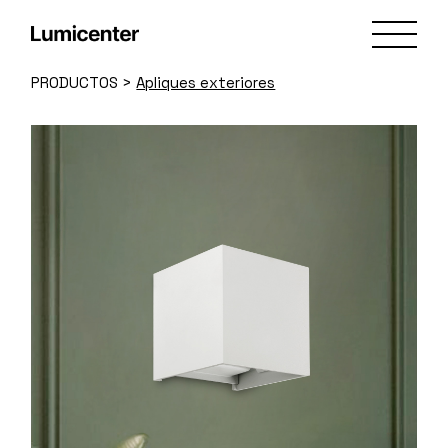
Skip
to
the
content
PRODUCTOS
>
Apliques exteriores