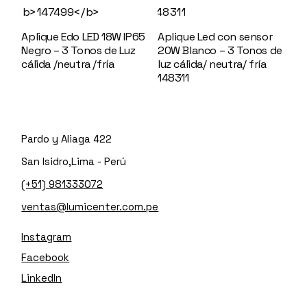
Aplique Edo LED 18W IP65
Aplique Led con sensor
Negro – 3 Tonos de Luz
20W Blanco – 3 Tonos de
cálida /neutra /fría
luz cálida/ neutra/ fría
147499
148311
Pardo y Aliaga 422
San Isidro,Lima - Perú
(+51) 981333072
ventas@lumicenter.com.pe
Instagram
Facebook
LinkedIn