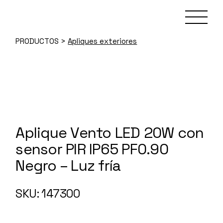
Skip
to
the
content
PRODUCTOS
>
Apliques exteriores
Aplique Vento LED 20W con
sensor PIR IP65 PF0.90
Negro – Luz fría
147300
SKU: 147300