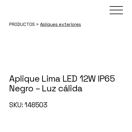
Skip
to
the
content
PRODUCTOS
>
Apliques exteriores
Aplique Lima LED 12W IP65
Negro – Luz cálida
146503
SKU: 146503