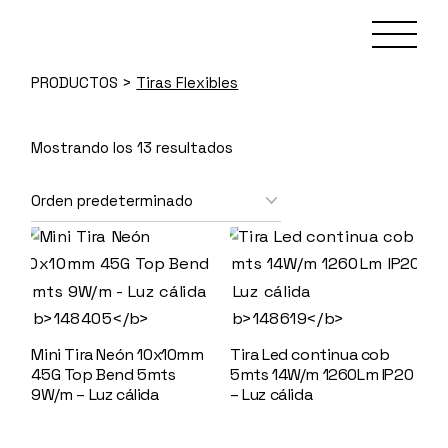
Skip
to
the
content
PRODUCTOS
>
Tiras Flexibles
Mostrando los 13 resultados
Mini Tira Neón 10x10mm
Tira Led continua cob
45G Top Bend 5mts
5mts 14W/m 1260Lm IP20
9W/m – Luz cálida
– Luz cálida
148619
148405