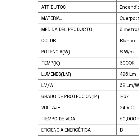
ATRIBUTOS
Encendid
MATERIAL
Cuerpo: 
MEDIDA DEL PRODUCTO
5 metro
COLOR
Blanco
POTENCIA(W)
8 W/m
TEMP(K)
3000K
LUMENES(LM)
496 Lm
LM/W
62 Lm/W
GRADO DE PROTECCIÓN(IP)
IP67
VOLTAJE
24 VDC
TIEMPO DE VIDA
50,000 
EFICIENCIA ENERGÉTICA
B