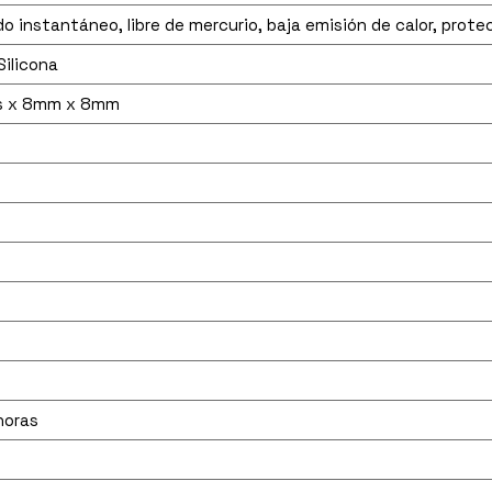
o instantáneo, libre de mercurio, baja emisión de calor, prot
Silicona
s x 8mm x 8mm
horas