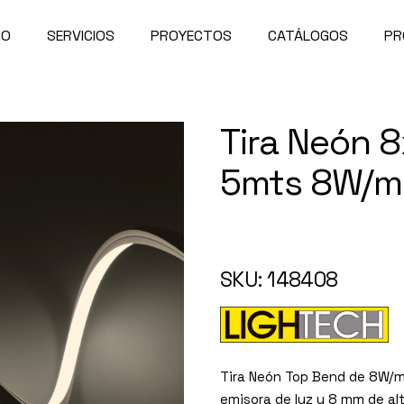
IO
SERVICIOS
PROYECTOS
CATÁLOGOS
PR
Tira Neón 
5mts 8W/m 
148408
SKU: 148408
Tira Neón Top Bend de 8W/m 
emisora de luz y 8 mm de al