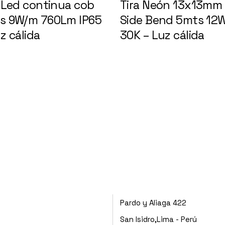
a Led continua cob
Tira Neón 13x13mm
s 9W/m 760Lm IP65
Side Bend 5mts 12
z cálida
148618
30K – Luz cálida
14
Pardo y Aliaga 422
San Isidro,Lima - Perú