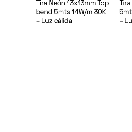
Tira Neón 13x13mm Top
Tir
bend 5mts 14W/m 30K
5mt
– Luz cálida
148400
– Lu