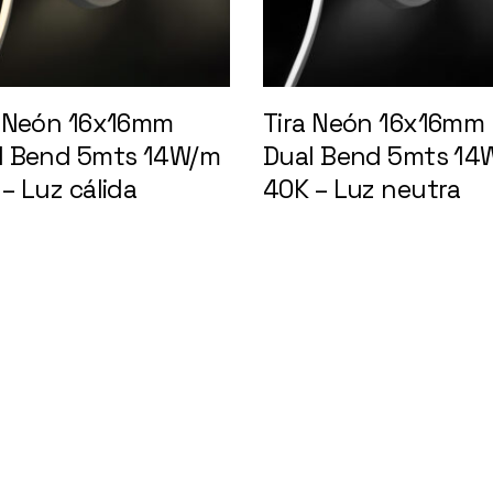
a Neón 16x16mm
Tira Neón 16x16mm
l Bend 5mts 14W/m
Dual Bend 5mts 14
– Luz cálida
148395
40K – Luz neutra
148396