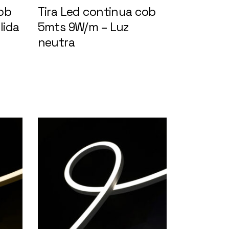
ob
Tira Led continua cob
lida
5mts 9W/m – Luz
neutra
148617