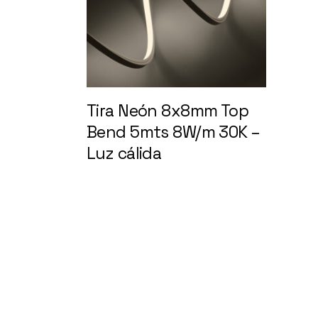
Tira Neón 8x8mm Top
Bend 5mts 8W/m 30K –
Luz cálida
148408