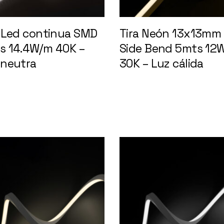
a Led continua SMD
Tira Neón 13x13mm
s 14.4W/m 40K –
Side Bend 5mts 12
 neutra
30K – Luz cálida
14