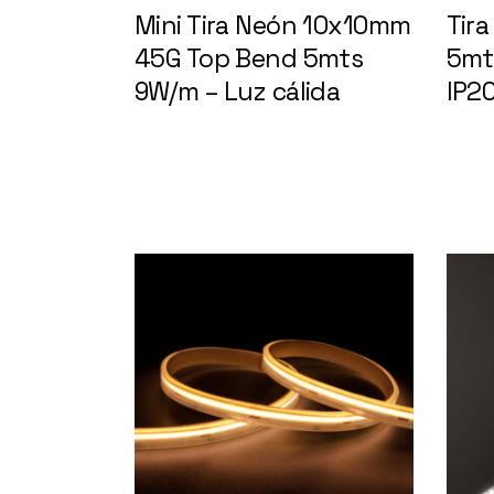
Mini Tira Neón 10x10mm
Tir
45G Top Bend 5mts
5mt
9W/m – Luz cálida
IP20
148405