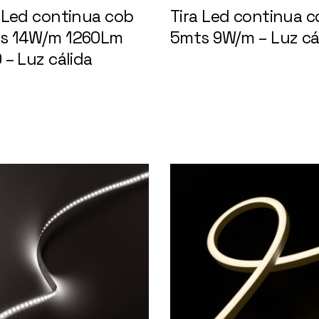
a Led continua cob
Tira Led continua c
s 14W/m 1260Lm
5mts 9W/m – Luz cá
 – Luz cálida
148619
148616