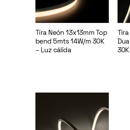
Tira Neón 13x13mm Top
Tir
bend 5mts 14W/m 30K
Dua
– Luz cálida
148400
30K 