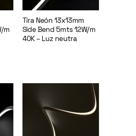
Tira Neón 13x13mm
W/m
Side Bend 5mts 12W/m
8401
40K – Luz neutra
148402