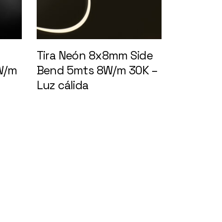
Tira Neón 8x8mm Side
W/m
Bend 5mts 8W/m 30K –
Luz cálida