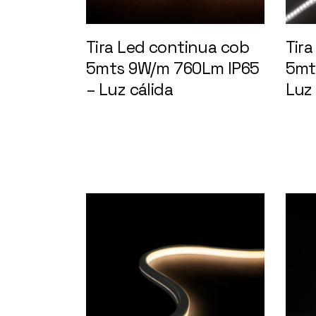
Tira Led continua cob
Tir
5mts 9W/m 760Lm IP65
5mt
– Luz cálida
148618
Luz