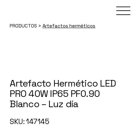
Skip
to
the
content
PRODUCTOS
>
Artefactos herméticos
Artefacto Hermético LED
PRO 40W IP65 PF0.90
Blanco – Luz día
147145
SKU: 147145