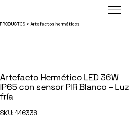
Skip
to
the
content
PRODUCTOS
>
Artefactos herméticos
Artefacto Hermético LED 36W
IP65 con sensor PIR Blanco – Luz
fría
146336
SKU: 146336