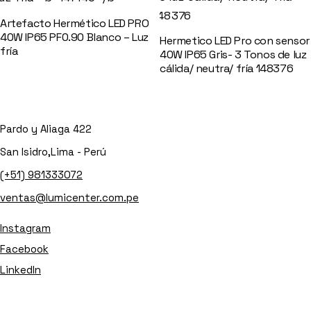
Artefacto Hermético LED PRO
40W IP65 PF0.90 Blanco – Luz
Hermetico LED Pro con sensor
fría
147146
40W IP65 Gris- 3 Tonos de luz
cálida/ neutra/ fría 148376
Pardo y Aliaga 422
San Isidro,Lima - Perú
(+51) 981333072
ventas@lumicenter.com.pe
Instagram
Facebook
LinkedIn