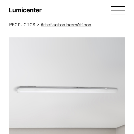
Skip
to
the
content
PRODUCTOS
>
Artefactos herméticos