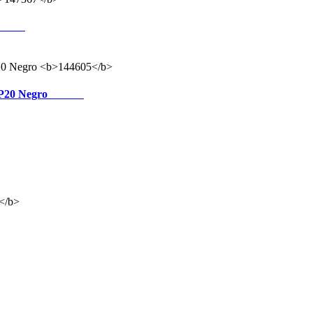
47367
IP20 Negro
144605