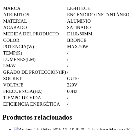
MARCA
LIGHTECH
ATRIBUTOS
ENCENDIDO INSTANTÁNEO, 
MATERIAL
ALUMINIO
ACABADO
SATINADO
MEDIDA DEL PRODUCTO
D110x50MM
COLOR
BRONCE
POTENCIA(W)
MAX.50W
TEMP(K)
/
LUMENES(LM)
/
LM/W
/
GRADO DE PROTECCIÓN(IP)
/
SOCKET
GU10
VOLTAJE
220V
FRECUENCIA(HZ)
60Hz
TIEMPO DE VIDA
/
EFICIENCIA ENERGÉTICA
/
Productos relacionados