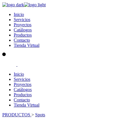
Skip
to
Inicio
the
Servicios
content
Proyectos
Catálogos
Productos
Contacto
Tienda Virtual
Inicio
Servicios
Proyectos
Catálogos
Productos
Contacto
Tienda Virtual
PRODUCTOS
>
Spots