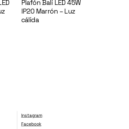
LED
Plafón Bali LED 45W
uz
IP20 Marrón – Luz
cálida
146729
Instagram
Facebook