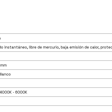
h
o instantáneo, libre de mercurio, baja emisión de calor, prot
2mm
Blanco
 4000K - 6000K