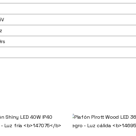
5V
z
Hrs