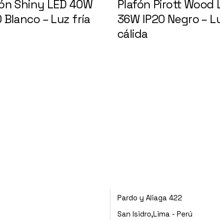
fón Shiny LED 40W
Plafón Pirott Wood 
 Blanco – Luz fría
36W IP20 Negro – L
075
cálida
146955
Pardo y Aliaga 422
San Isidro,Lima - Perú