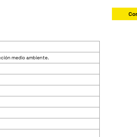
Co
ección medio ambiente.