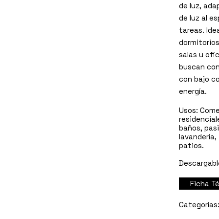
de luz, ada
de luz al e
tareas. Ide
dormitorios,
salas u ofi
buscan con
con bajo c
energía.
Usos:
Comer
residencial
baños, pasil
lavandería,
patios.
Descargabl
Ficha 