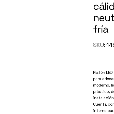
cáli
neut
fría
SKU: 1
Plafón LED
para adosar
moderno, li
práctico, d
instalación
Cuenta con
interno par