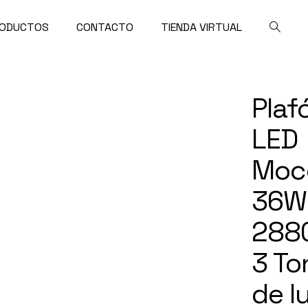
ODUCTOS
CONTACTO
TIENDA VIRTUAL
Plaf
LED
Moc
36W
288
3 To
de l