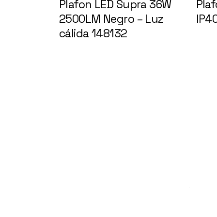
Plafon LED Supra 36W
Pla
2500LM Negro – Luz
IP40
cálida 148132
147