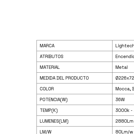
MARCA
Lightec
ATRIBUTOS
Encendid
MATERIAL
Metal
MEDIDA DEL PRODUCTO
Ø226x7
COLOR
Mocca, 
POTENCIA(W)
36W
TEMP(K)
3000k -
LUMENES(LM)
2880Lm
LM/W
80Lm/w