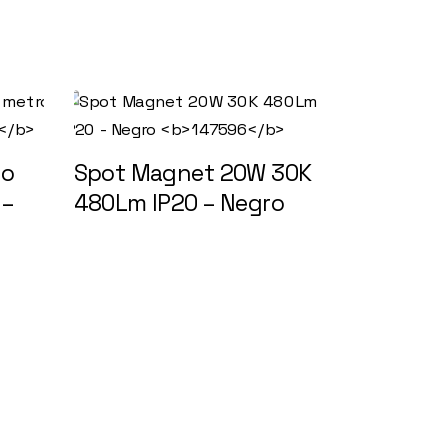
do
Spot Magnet 20W 30K
 –
480Lm IP20 – Negro
147596