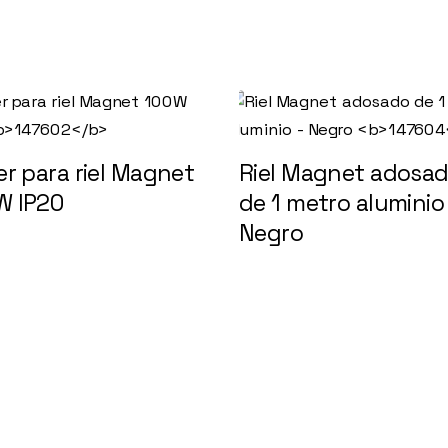
er para riel Magnet
Riel Magnet adosa
W IP20
147602
de 1 metro aluminio
Negro
147604