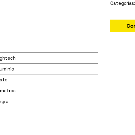
Co
ightech
luminio
ate
 metros
egro