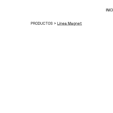
Skip
to
the
INIC
content
PRODUCTOS
>
Línea Magnet