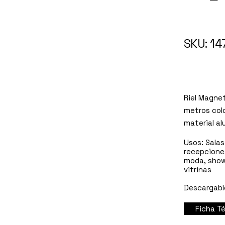
147
SKU: 14
Riel Magne
metros colo
material al
Usos:
Salas
recepcione
moda, sho
vitrinas
Descargabl
Ficha 