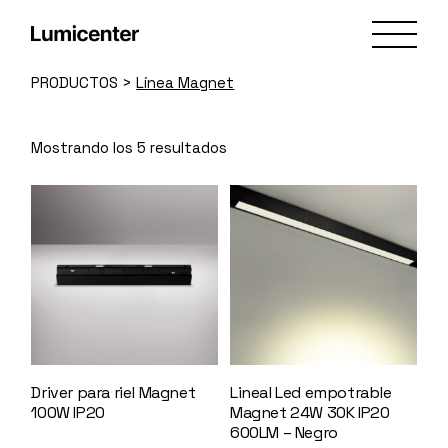
Skip
to
the
content
PRODUCTOS
>
Línea Magnet
Mostrando los 5 resultados
Driver para riel Magnet
Lineal Led empotrable
100W IP20
147602
Magnet 24W 30K IP20
600LM – Negro
147594