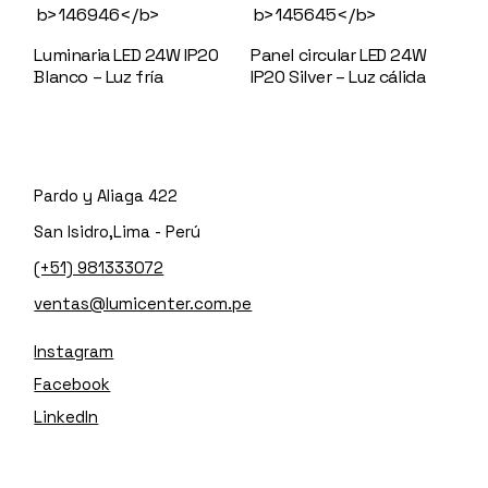
Luminaria LED 24W IP20
Panel circular LED 24W
Blanco – Luz fría
146946
IP20 Silver – Luz cálida
145645
Pardo y Aliaga 422
San Isidro,Lima - Perú
(+51) 981333072
ventas@lumicenter.com.pe
Instagram
Facebook
LinkedIn