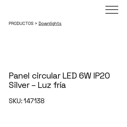
Skip
to
the
content
PRODUCTOS
>
Downlights
Panel circular LED 6W IP20
Silver – Luz fría
147138
SKU: 147138