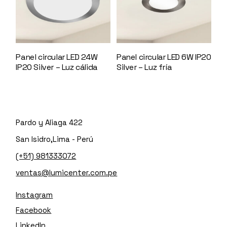
Panel circular LED 24W
Panel circular LED 6W IP20
IP20 Silver – Luz cálida
Silver – Luz fría
147138
145645
Pardo y Aliaga 422
San Isidro,Lima - Perú
(+51) 981333072
ventas@lumicenter.com.pe
Instagram
Facebook
LinkedIn