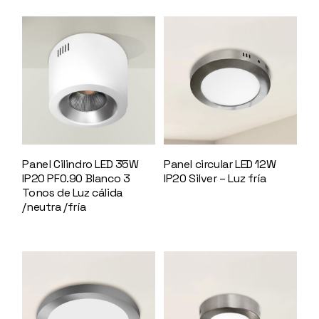
Panel Cilindro LED 35W
Panel circular LED 12W
IP20 PF0.90 Blanco 3
IP20 Silver – Luz fría
Tonos de Luz cálida
147139
/neutra /fría
145910