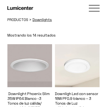
Skip
to
the
content
PRODUCTOS
>
Downlights
Mostrando los 14 resultados
Downlight Phoenix Slim
Downligh Led con sensor
35W IP64 Blanco -3
18W PF0.9 blanco – 3
Tonos de luz cálida/
Tonos de Luz