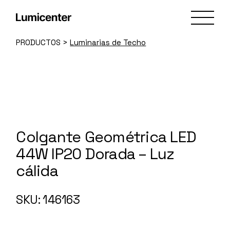
Skip
to
the
content
PRODUCTOS
>
Luminarias de Techo
Colgante Geométrica LED
44W IP20 Dorada – Luz
cálida
146163
SKU: 146163