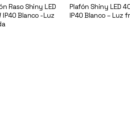
fón Raso Shiny LED
Plafón Shiny LED 4
 IP40 Blanco -Luz
IP40 Blanco – Luz fr
ida
147078
147075