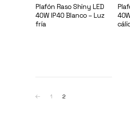
Plafón Raso Shiny LED
Pla
40W IP40 Blanco – Luz
40W
fría
147077
cál
1
2