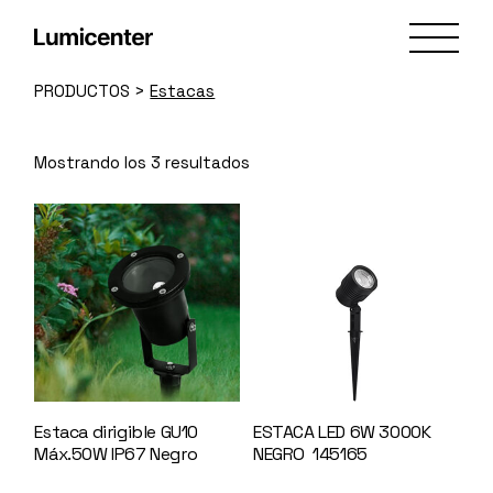
Skip
to
the
content
PRODUCTOS
>
Estacas
Mostrando los 3 resultados
Estaca dirigible GU10
ESTACA LED 6W 3000K
Máx.50W IP67 Negro
NEGRO 145165
16780