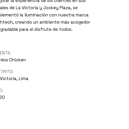
jorar la experiencia de los clientes en sus
cales de La Victoria y Jockey Plaza, se
plementó la iluminación con nuestra marca
ghtech, creando un ambiente más acogedor
agradable para el disfrute de todos.
IENTE:
rdos Chicken
STRITO:
 Victoria, Lima
O:
20