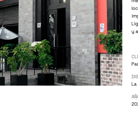
me
lo
im
Li
y 
CL
Pa
DI
La
AÑ
20