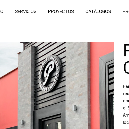
IO
SERVICIOS
PROYECTOS
CATÁLOGOS
PR
Pa
re
co
el
An
lo