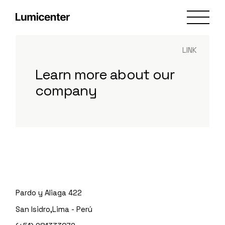
Skip
to
the
content
LINK
Learn more about our
company
Pardo y Aliaga 422
San Isidro,Lima - Perú