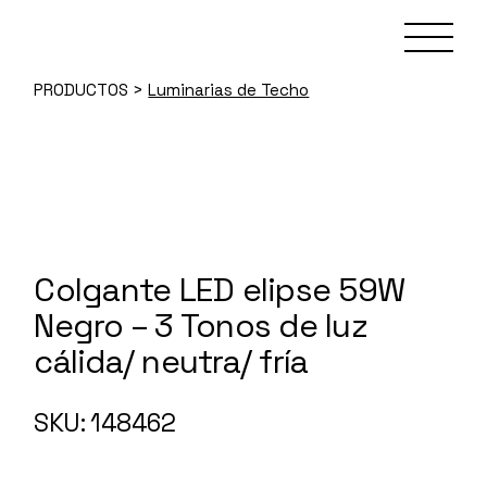
Skip
to
the
content
PRODUCTOS
>
Luminarias de Techo
Colgante LED elipse 59W
Negro – 3 Tonos de luz
cálida/ neutra/ fría
SKU: 148462