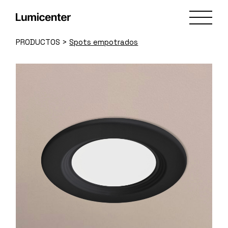
Skip
to
the
content
PRODUCTOS
>
Spots empotrados