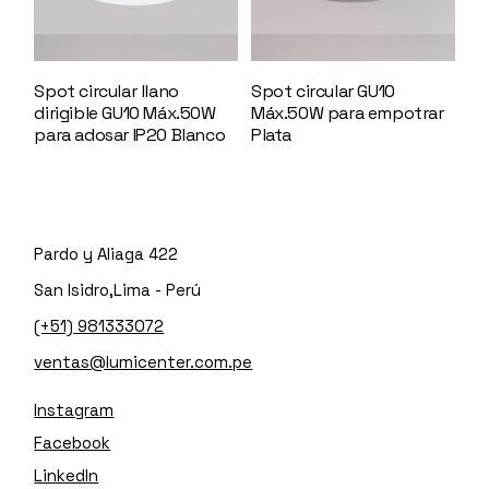
Spot circular llano
Spot circular GU10
dirigible GU10 Máx.50W
Máx.50W para empotrar
para adosar IP20 Blanco
Plata
144618
144604
Pardo y Aliaga 422
San Isidro,Lima - Perú
(+51) 981333072
ventas@lumicenter.com.pe
Instagram
Facebook
LinkedIn