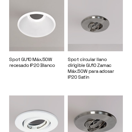
Spot GU10 Máx.50W
Spot circular llano
recesado IP20 Blanco
dirigible GU10 Zamac
144948
Máx.50W para adosar
IP20 Satin
144616