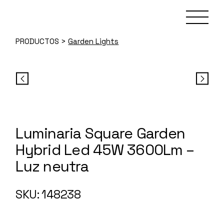
Skip
to
the
content
PRODUCTOS
>
Garden Lights
Luminaria Square Garden
Hybrid Led 45W 3600Lm –
Luz neutra
148238
SKU: 148238