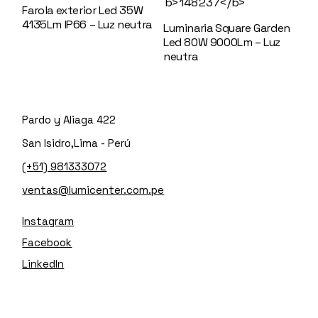
Farola exterior Led 35W
4135Lm IP66 – Luz neutra
Luminaria Square Garden
148133
Led 80W 9000Lm – Luz
neutra
148237
Pardo y Aliaga 422
San Isidro,Lima - Perú
(+51) 981333072
ventas@lumicenter.com.pe
Instagram
Facebook
LinkedIn