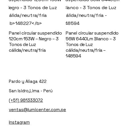
Panel circular suspendido
Panel circular suspendido
120cm 153W – Negro – 3
56W 6440Lm Blanco – 3
Tonos de Luz
Tonos de Luz
cálida/neutra/fría
cálida/neutra/fría –
148227
148594
Pardo y Aliaga 422
San Isidro,Lima - Perú
(+51) 981333072
ventas@lumicenter.com.pe
Instagram