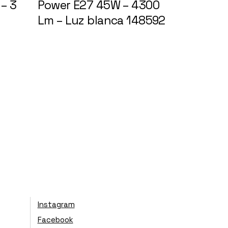
– 3
Power E27 45W – 4300
Lm – Luz blanca 148592
Instagram
Facebook