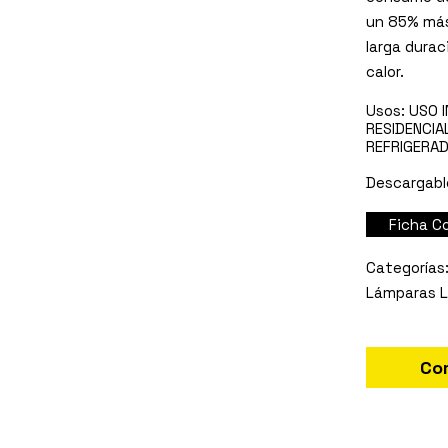
un 85% más
larga durac
calor.
Usos:
USO I
RESIDENCIAL
REFRIGERA
Descargabl
Ficha C
Lámparas 
Co