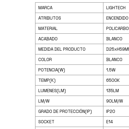
MARCA
LIGHTECH
ATRIBUTOS
ENCENDIDO 
MATERIAL
POLICARBO
ACABADO
BLANCO
MEDIDA DEL PRODUCTO
D25xH59M
COLOR
BLANCO
POTENCIA(W)
1.5W
TEMP(K)
6500K
LUMENES(LM)
135LM
LM/W
90LM/W
GRADO DE PROTECCIÓN(IP)
IP20
SOCKET
E14