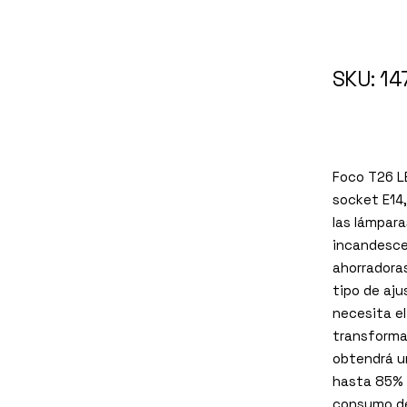
147
SKU: 14
Foco T26 L
socket E14
las lámpara
incandesce
ahorradoras
tipo de aju
necesita el
transformad
obtendrá u
hasta 85% 
consumo de