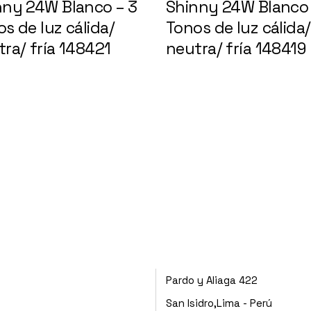
nny 24W Blanco – 3
Shinny 24W Blanco 
s de luz cálida/
Tonos de luz cálida/
ra/ fría 148421
neutra/ fría 148419
Pardo y Aliaga 422
San Isidro,Lima - Perú