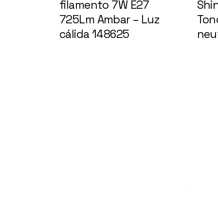
filamento 7W E27
Shi
725Lm Ambar – Luz
Tono
cálida 148625
neut