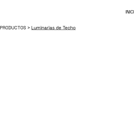
Skip
to
the
INIC
content
PRODUCTOS
>
Luminarias de Techo