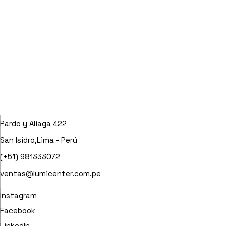
Pardo y Aliaga 422
San Isidro,Lima - Perú
(+51) 981333072
ventas@lumicenter.com.pe
Instagram
Facebook
LinkedIn