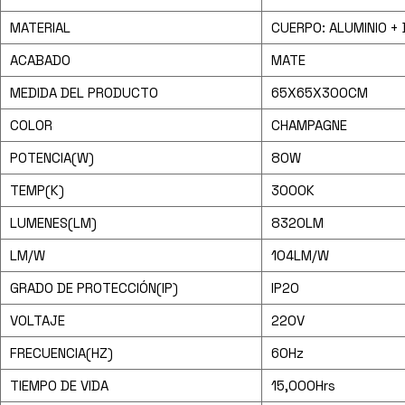
MATERIAL
CUERPO: ALUMINIO + 
ACABADO
MATE
MEDIDA DEL PRODUCTO
65X65X300CM
COLOR
CHAMPAGNE
POTENCIA(W)
80W
TEMP(K)
3000K
LUMENES(LM)
8320LM
LM/W
104LM/W
GRADO DE PROTECCIÓN(IP)
IP20
VOLTAJE
220V
FRECUENCIA(HZ)
60Hz
TIEMPO DE VIDA
15,000Hrs