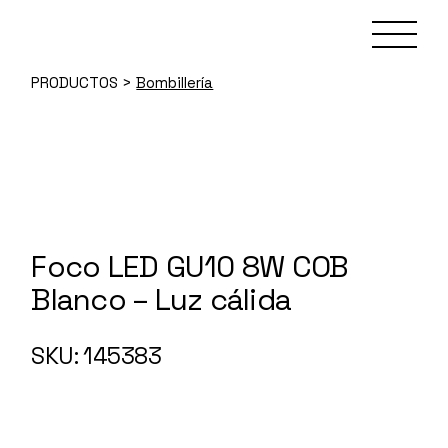
Skip
to
the
content
PRODUCTOS
>
Bombillería
Foco LED GU10 8W COB
Blanco – Luz cálida
145383
SKU: 145383