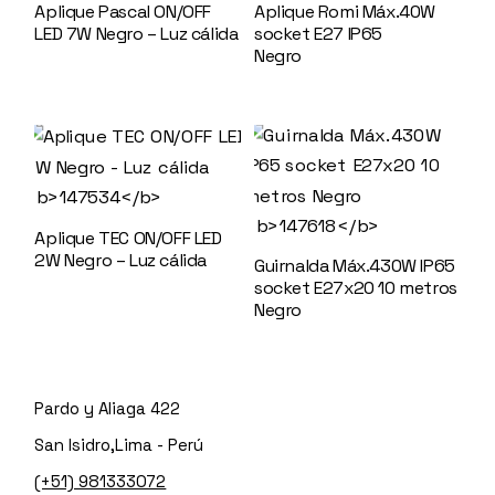
Aplique Pascal ON/OFF
Aplique Romi Máx.40W
LED 7W Negro – Luz cálida
socket E27 IP65
147533
Negro
146523
Aplique TEC ON/OFF LED
2W Negro – Luz cálida
Guirnalda Máx.430W IP65
147534
socket E27x20 10 metros
Negro
147618
Pardo y Aliaga 422
San Isidro,Lima - Perú
(+51) 981333072