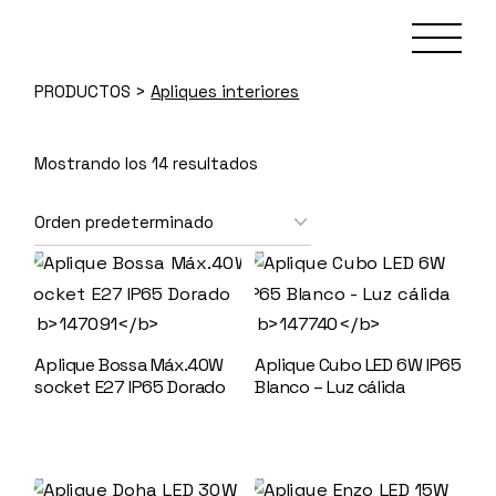
Skip
to
the
content
PRODUCTOS
>
Apliques interiores
Mostrando los 14 resultados
Aplique Bossa Máx.40W
Aplique Cubo LED 6W IP65
socket E27 IP65 Dorado
Blanco – Luz cálida
147091
147740