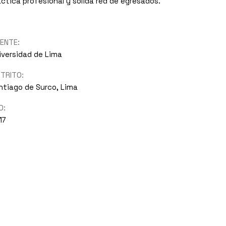
áctica profesional y sólida red de egresados.
IENTE:
iversidad de Lima
STRITO:
ntiago de Surco, Lima
O:
17