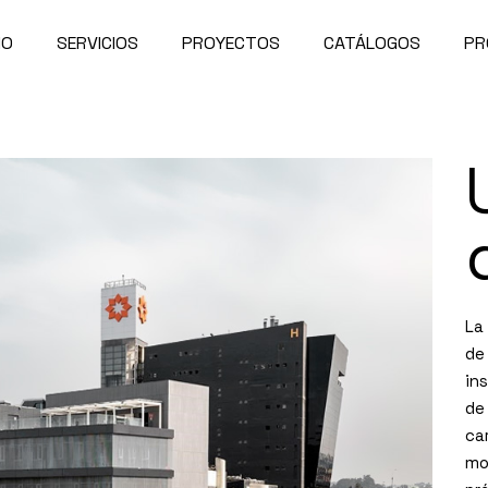
IO
SERVICIOS
PROYECTOS
CATÁLOGOS
PR
La
de
in
de
ca
mo