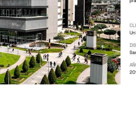
pr
CL
Un
DI
Sa
AÑ
20