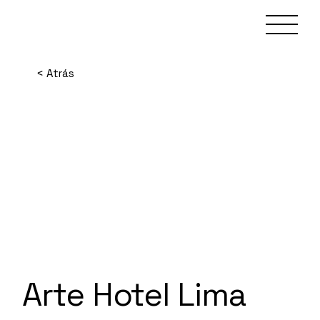
Skip
to
the
content
< Atrás
Arte Hotel Lima