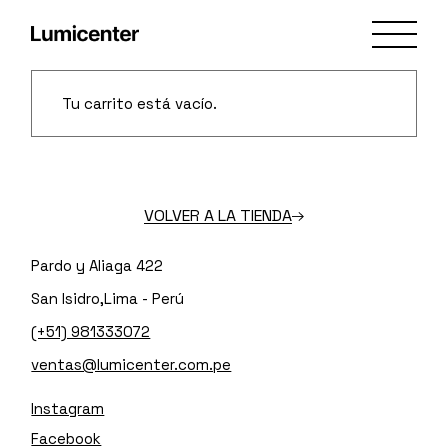
Skip
to
the
content
Tu carrito está vacío.
VOLVER A LA TIENDA
Pardo y Aliaga 422
San Isidro,Lima - Perú
(+51) 981333072
ventas@lumicenter.com.pe
Instagram
Facebook