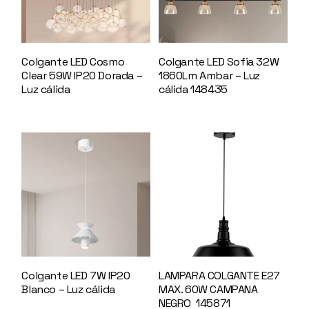
Colgante LED Cosmo
Colgante LED Sofia 32W
Clear 59W IP20 Dorada –
1860Lm Ambar – Luz
Luz cálida
146154
cálida 148435
Colgante LED 7W IP20
LAMPARA COLGANTE E27
Blanco – Luz cálida
MAX. 60W CAMPANA
145654
NEGRO 145871